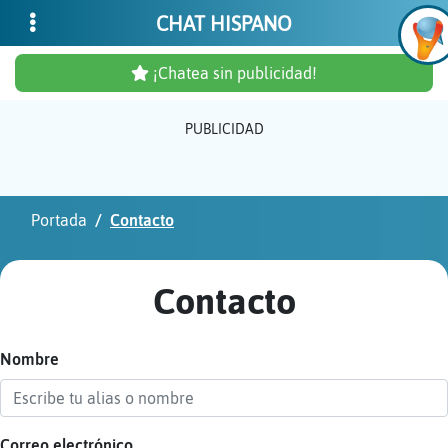
CHAT HISPANO
¡Chatea sin publicidad!
PUBLICIDAD
Inicia
sesió
Portada
Contacto
¡Chat
sin
Contacto
publi
Nombre
Crear
una
cuent
Correo electrónico