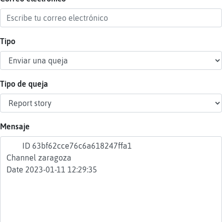
Tipo
Reser
alias
Tipo de queja
Actua
contr
Mensaje
Actua
IP
virtua