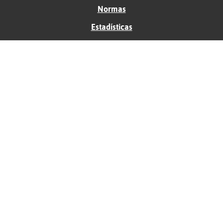
Normas
Estadísticas
Historias
Tu foro gratis
Contacto
Ayuda
Condiciones de uso
Privacidad
Política de cookies
Soporte
Anunciantes