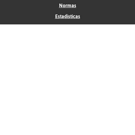
Normas
Estadísticas
Historias
Tu foro gratis
Contacto
Ayuda
Condiciones de uso
Privacidad
Política de cookies
Soporte
Anunciantes