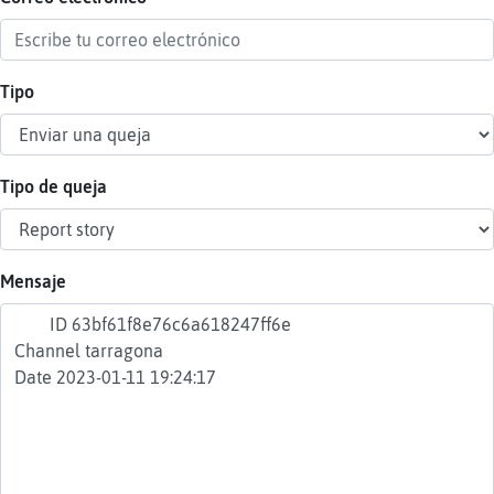
Tipo
Reser
alias
Tipo de queja
Actua
contr
Mensaje
Actua
IP
virtua