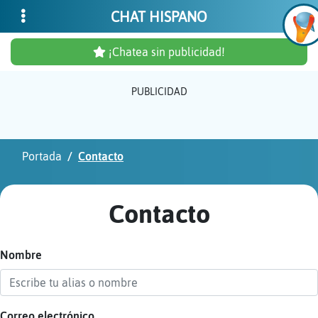
CHAT HISPANO
¡Chatea sin publicidad!
PUBLICIDAD
Inicia
sesió
Portada
Contacto
¡Chat
sin
Contacto
publi
Nombre
Crear
una
cuent
Correo electrónico