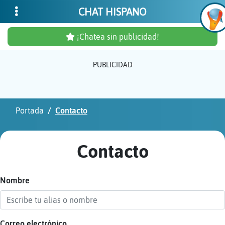
CHAT HISPANO
¡Chatea sin publicidad!
PUBLICIDAD
Inicia
sesió
Portada
Contacto
¡Chat
sin
Contacto
publi
Nombre
Crear
una
cuent
Correo electrónico