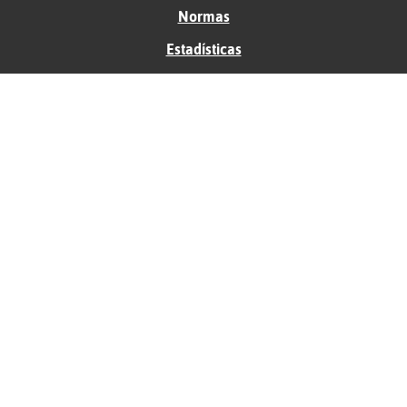
Normas
Estadísticas
Historias
Tu foro gratis
Contacto
Ayuda
Condiciones de uso
Privacidad
Política de cookies
Soporte
Anunciantes