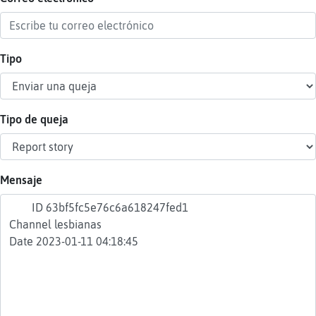
Tipo
Reser
alias
Tipo de queja
Actua
contr
Mensaje
Actua
IP
virtua