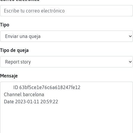
Tipo
Reser
alias
Tipo de queja
Actua
contr
Mensaje
Actua
IP
virtua