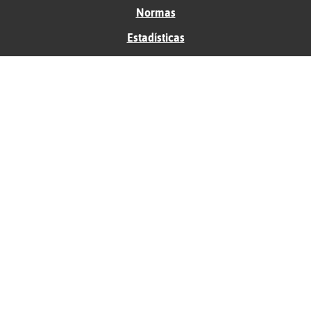
Normas
Estadísticas
Historias
Tu foro gratis
Contacto
Ayuda
Condiciones de uso
Privacidad
Política de cookies
Soporte
Anunciantes