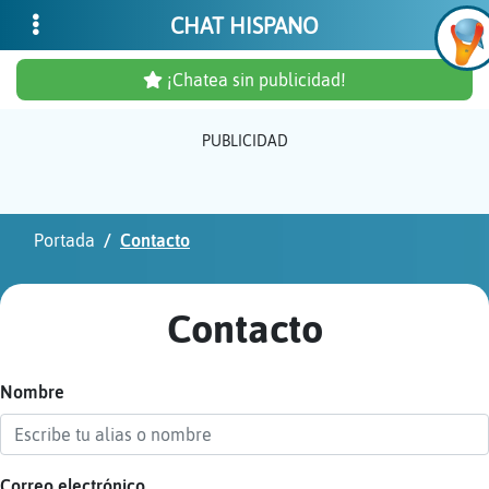
CHAT HISPANO
¡Chatea sin publicidad!
PUBLICIDAD
Inicia
sesió
Portada
Contacto
¡Chat
sin
Contacto
publi
Nombre
Crear
una
cuent
Correo electrónico