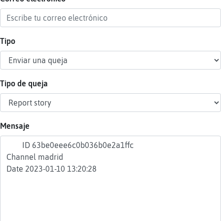
Tipo
Reser
alias
Tipo de queja
Actua
contr
Mensaje
Actua
IP
virtua