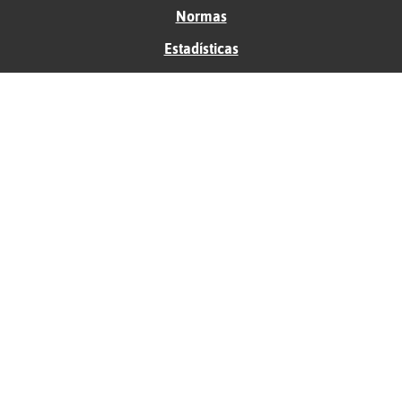
Normas
Estadísticas
Historias
Tu foro gratis
Contacto
Ayuda
Condiciones de uso
Privacidad
Política de cookies
Soporte
Anunciantes