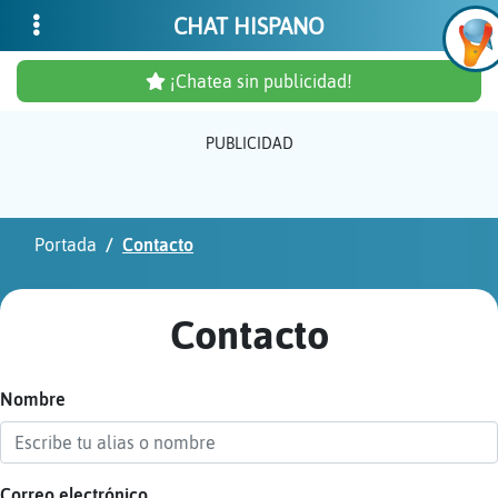
CHAT HISPANO
¡Chatea sin publicidad!
PUBLICIDAD
Inicia
sesió
Portada
Contacto
¡Chat
sin
Contacto
publi
Nombre
Crear
una
cuent
Correo electrónico