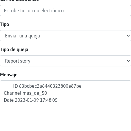
Tipo
Reser
alias
Tipo de queja
Actua
contr
Mensaje
Actua
IP
virtua