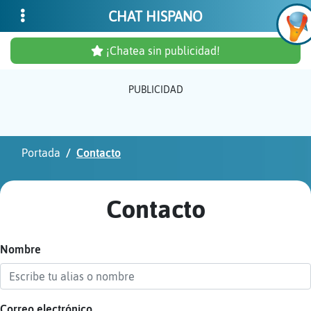
CHAT HISPANO
¡Chatea sin publicidad!
PUBLICIDAD
Inicia
sesió
Portada
Contacto
¡Chat
sin
Contacto
publi
Nombre
Crear
una
cuent
Correo electrónico