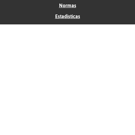
Normas
Estadísticas
Historias
Tu foro gratis
Contacto
Ayuda
Condiciones de uso
Privacidad
Política de cookies
Soporte
Anunciantes