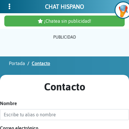
CHAT HISPANO
¡Chatea sin publicidad!
PUBLICIDAD
Inicia
sesió
Portada
Contacto
¡Chat
sin
Contacto
publi
Nombre
Crear
una
cuent
Correo electrónico