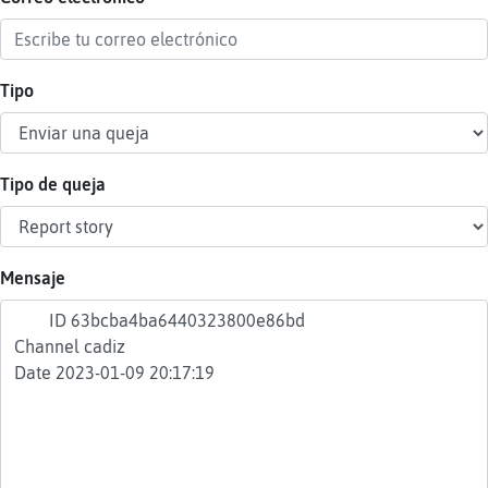
Tipo
Reser
alias
Tipo de queja
Actua
contr
Mensaje
Actua
IP
virtua