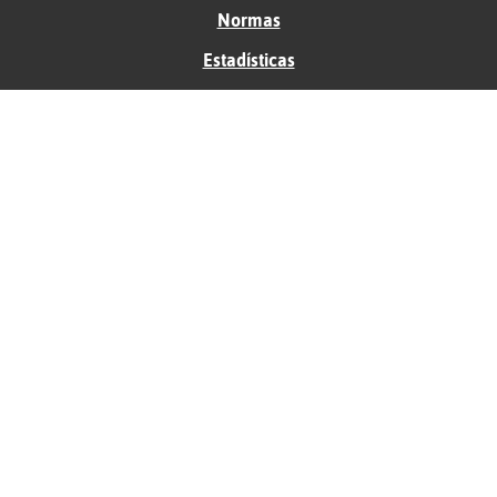
Normas
Estadísticas
Historias
Tu foro gratis
Contacto
Ayuda
Condiciones de uso
Privacidad
Política de cookies
Soporte
Anunciantes