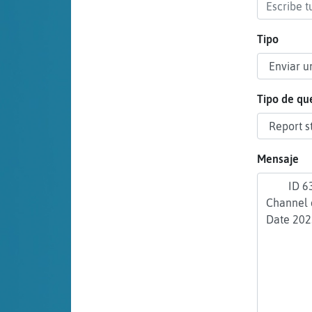
cuenta
Tipo
Reservar
alias
Tipo de qu
Actualizar
Mensaje
contraseña
Actualizar
IP virtual