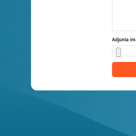
Mis blogs
Mis foros
Adjunta i
Registrar
un canal
Más
gestiones