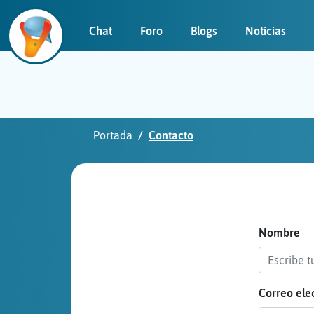
Chat
Foro
Blogs
Noticias
Iniciar
sesión
Portada
Contacto
¡Chatea
sin
publicidad!
Nombre
Correo ele
Crear
una