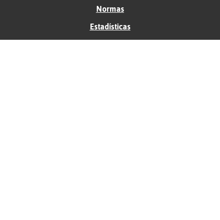
Normas
Estadísticas
Historias
Tu foro gratis
Contacto
Ayuda
Condiciones de uso
Privacidad
Política de cookies
Soporte
Anunciantes