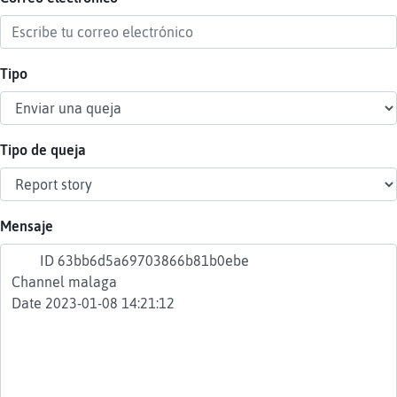
Tipo
Reser
alias
Tipo de queja
Actua
contr
Mensaje
Actua
IP
virtua