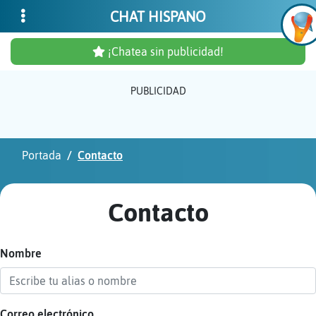
CHAT HISPANO
¡Chatea sin publicidad!
PUBLICIDAD
Inicia
sesió
Portada
Contacto
¡Chat
sin
Contacto
publi
Nombre
Crear
una
cuent
Correo electrónico