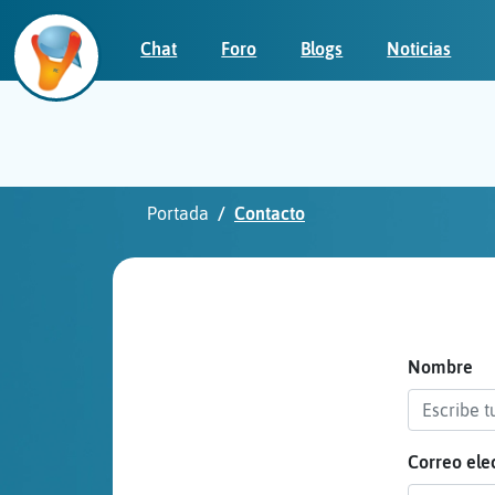
Chat
Foro
Blogs
Noticias
Iniciar
sesión
Portada
Contacto
¡Chatea
sin
publicidad!
Nombre
Correo ele
Crear
una