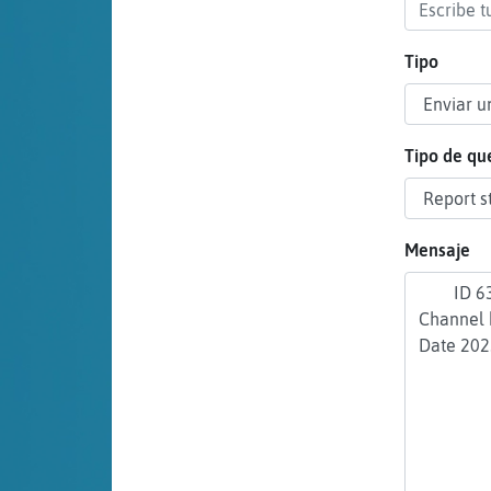
cuenta
Tipo
Reservar
alias
Tipo de qu
Actualizar
Mensaje
contraseña
Actualizar
IP virtual