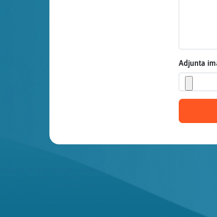
Mis blogs
Mis foros
Adjunta i
Registrar
un canal
Más
gestiones