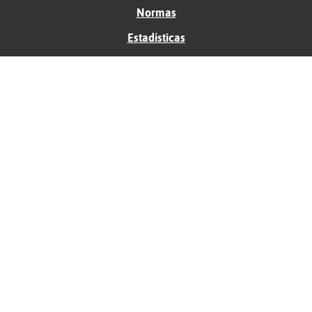
Normas
Estadísticas
Historias
Tu foro gratis
Contacto
Ayuda
Condiciones de uso
Privacidad
Política de cookies
Soporte
Anunciantes