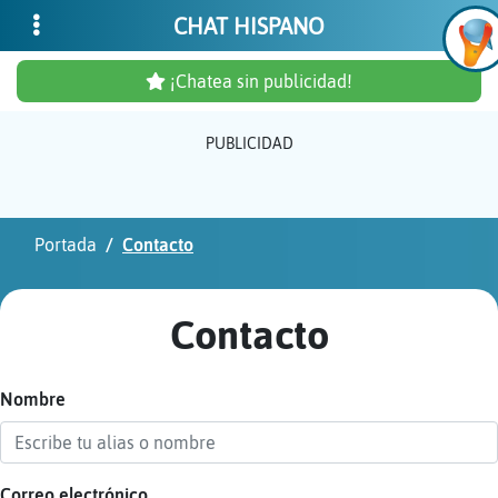
CHAT HISPANO
¡Chatea sin publicidad!
PUBLICIDAD
Inicia
sesió
Portada
Contacto
¡Chat
sin
Contacto
publi
Nombre
Crear
una
cuent
Correo electrónico