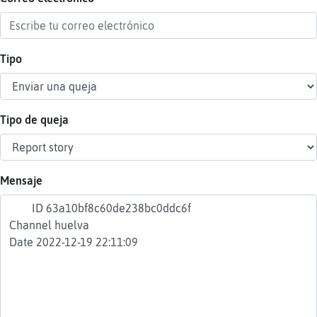
Tipo
Reser
alias
Tipo de queja
Actua
contr
Mensaje
Actua
IP
virtua