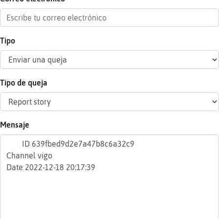
Tipo
Reser
alias
Tipo de queja
Actua
contr
Mensaje
Actua
IP
virtua