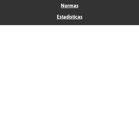
Normas
Estadísticas
Historias
Tu foro gratis
Contacto
Ayuda
Condiciones de uso
Privacidad
Política de cookies
Soporte
Anunciantes