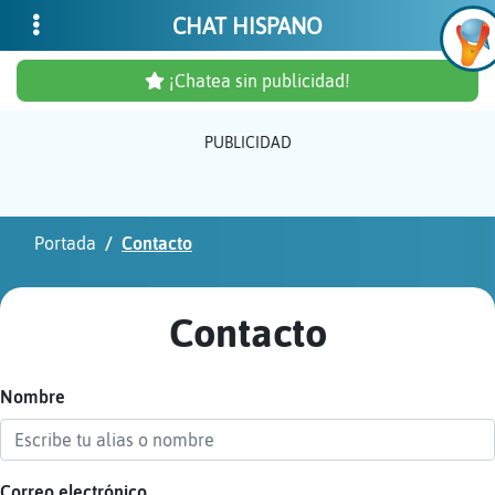
CHAT HISPANO
¡Chatea sin publicidad!
PUBLICIDAD
Inicia
sesió
Portada
Contacto
¡Chat
sin
Contacto
publi
Nombre
Crear
una
cuent
Correo electrónico