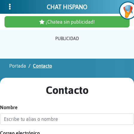
CHAT HISPANO
¡Chatea sin publicidad!
PUBLICIDAD
Inicia
sesió
Portada
Contacto
¡Chat
sin
Contacto
publi
Nombre
Crear
una
cuent
Correo electrónico