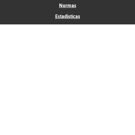
Normas
Estadísticas
Historias
Tu foro gratis
Contacto
Ayuda
Condiciones de uso
Privacidad
Política de cookies
Soporte
Anunciantes