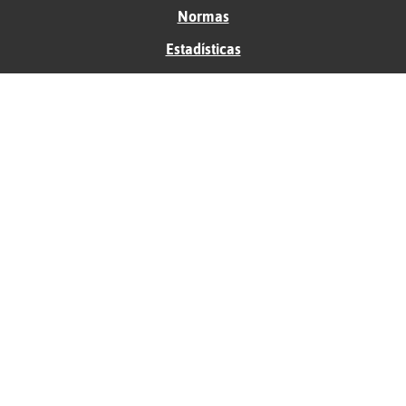
Normas
Estadísticas
Historias
Tu foro gratis
Contacto
Ayuda
Condiciones de uso
Privacidad
Política de cookies
Soporte
Anunciantes