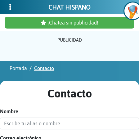
CHAT HISPANO
¡Chatea sin publicidad!
PUBLICIDAD
Inicia
sesió
Portada
Contacto
¡Chat
sin
Contacto
publi
Nombre
Crear
una
cuent
Correo electrónico