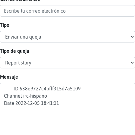
Tipo
Reser
alias
Tipo de queja
Actua
contr
Mensaje
Actua
IP
virtua