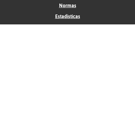
Normas
Estadísticas
Historias
Tu foro gratis
Contacto
Ayuda
Condiciones de uso
Privacidad
Política de cookies
Soporte
Anunciantes