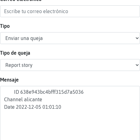
Tipo
Reser
alias
Tipo de queja
Actua
contr
Mensaje
Actua
IP
virtua