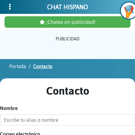
CHAT HISPANO
¡Chatea sin publicidad!
PUBLICIDAD
Inicia
sesió
Portada
Contacto
¡Chat
sin
Contacto
publi
Nombre
Crear
una
cuent
Correo electrónico