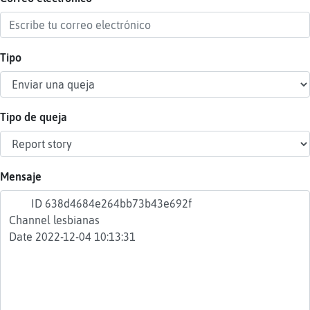
Tipo
Reser
alias
Tipo de queja
Actua
contr
Mensaje
Actua
IP
virtua