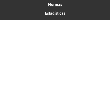
Normas
Estadísticas
Historias
Tu foro gratis
Contacto
Ayuda
Condiciones de uso
Privacidad
Política de cookies
Soporte
Anunciantes