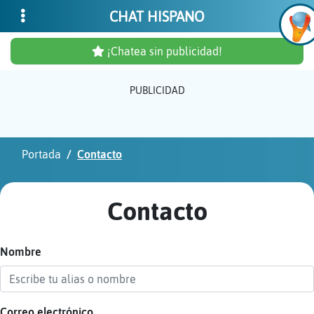
CHAT HISPANO
¡Chatea sin publicidad!
PUBLICIDAD
Inicia
sesió
Portada
Contacto
¡Chat
sin
Contacto
publi
Nombre
Crear
una
cuent
Correo electrónico