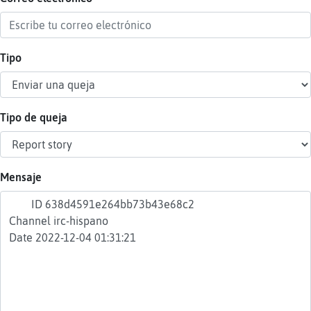
Tipo
Reser
alias
Tipo de queja
Actua
contr
Mensaje
Actua
IP
virtua