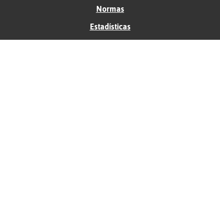
Normas
Estadísticas
Historias
Tu foro gratis
Contacto
Ayuda
Condiciones de uso
Privacidad
Política de cookies
Soporte
Anunciantes