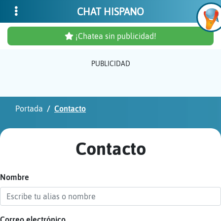
CHAT HISPANO
¡Chatea sin publicidad!
PUBLICIDAD
Inicia
sesió
Portada
Contacto
¡Chat
sin
Contacto
publi
Nombre
Crear
una
cuent
Correo electrónico