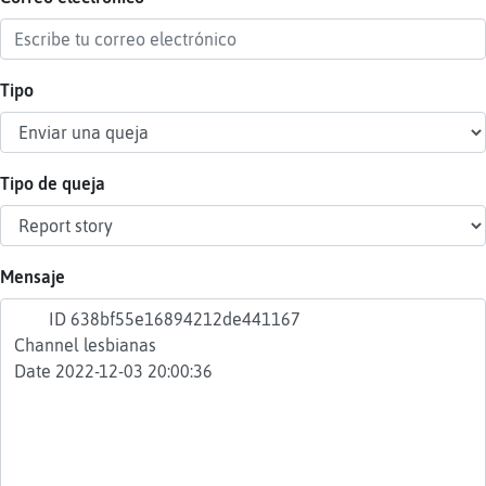
Tipo
Reser
alias
Tipo de queja
Actua
contr
Mensaje
Actua
IP
virtua