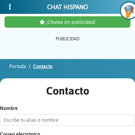
CHAT HISPANO
¡Chatea sin publicidad!
PUBLICIDAD
Inicia
sesió
Portada
Contacto
¡Chat
sin
Contacto
publi
Nombre
Crear
una
cuent
Correo electrónico