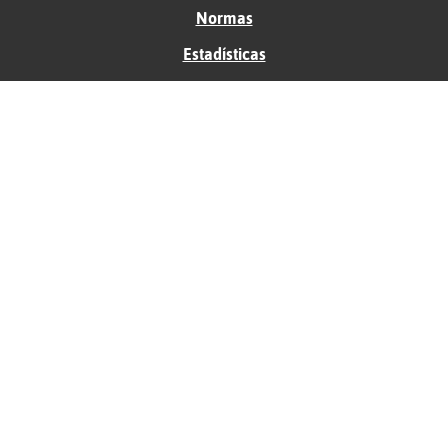
Normas
Estadísticas
Historias
Tu foro gratis
Contacto
Ayuda
Condiciones de uso
Privacidad
Política de cookies
Soporte
Anunciantes