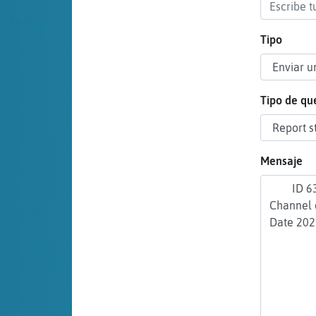
cuenta
Tipo
Reservar
alias
Tipo de qu
Actualizar
Mensaje
contraseña
Actualizar
IP virtual