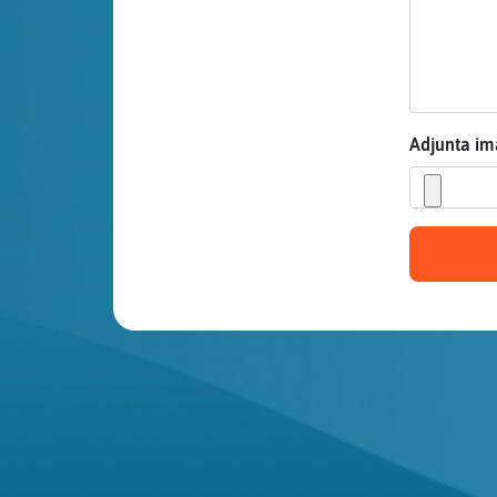
Mis blogs
Mis foros
Adjunta i
Registrar
un canal
Más
gestiones