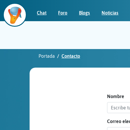
Chat
Foro
Blogs
Noticias
Iniciar
sesión
Portada
Contacto
¡Chatea
sin
publicidad!
Nombre
Correo ele
Crear
una