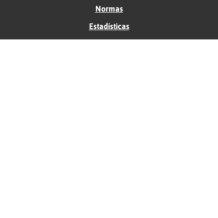
Normas
Estadísticas
Historias
Tu foro gratis
Contacto
Ayuda
Condiciones de uso
Privacidad
Política de cookies
Soporte
Anunciantes