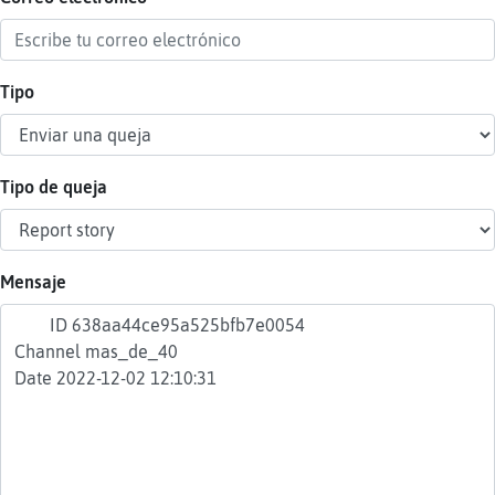
Tipo
Reser
alias
Tipo de queja
Actua
contr
Mensaje
Actua
IP
virtua