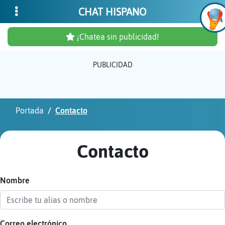
CHAT HISPANO
¡Chatea sin publicidad!
PUBLICIDAD
Inicia
sesió
Portada
Contacto
¡Chat
sin
Contacto
publi
Nombre
Crear
una
cuent
Correo electrónico