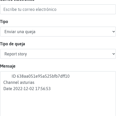
Tipo
Reser
alias
Tipo de queja
Actua
contr
Mensaje
Actua
IP
virtua