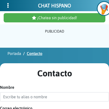
CHAT HISPANO
¡Chatea sin publicidad!
PUBLICIDAD
Inicia
sesió
Portada
Contacto
¡Chat
sin
Contacto
publi
Nombre
Crear
una
cuent
Correo electrónico