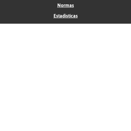
Normas
Estadísticas
Historias
Tu foro gratis
Contacto
Ayuda
Condiciones de uso
Privacidad
Política de cookies
Soporte
Anunciantes