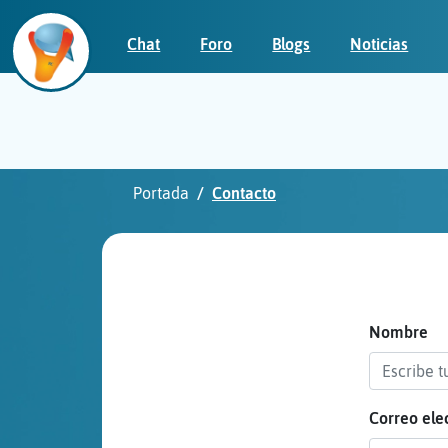
Chat
Foro
Blogs
Noticias
Iniciar
sesión
Portada
Contacto
¡Chatea
sin
publicidad!
Nombre
Correo ele
Crear
una