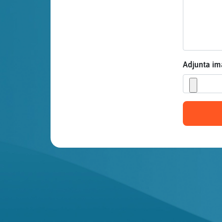
Mis blogs
Mis foros
Adjunta i
Registrar
un canal
Más
gestiones