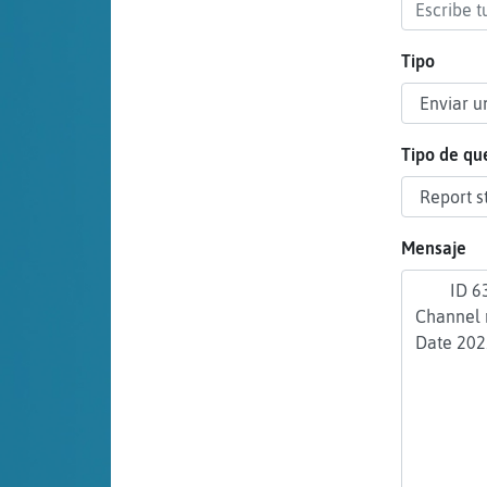
cuenta
Tipo
Reservar
alias
Tipo de qu
Actualizar
Mensaje
contraseña
Actualizar
IP virtual