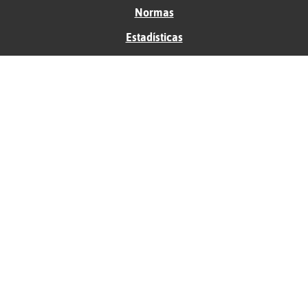
Normas
Estadísticas
Historias
Tu foro gratis
Contacto
Ayuda
Condiciones de uso
Privacidad
Política de cookies
Soporte
Anunciantes