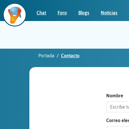
Chat
Foro
Blogs
Noticias
Iniciar
sesión
Portada
Contacto
¡Chatea
sin
publicidad!
Nombre
Correo ele
Crear
una