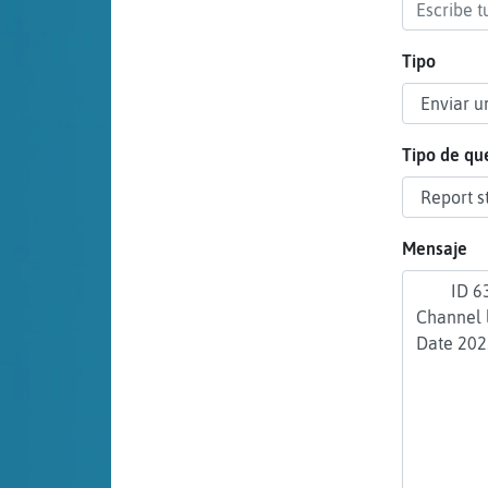
cuenta
Tipo
Reservar
alias
Tipo de qu
Actualizar
Mensaje
contraseña
Actualizar
IP virtual