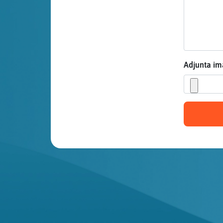
Mis blogs
Mis foros
Adjunta i
Registrar
un canal
Más
gestiones