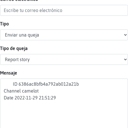
Tipo
Reser
alias
Tipo de queja
Actua
contr
Mensaje
Actua
IP
virtua