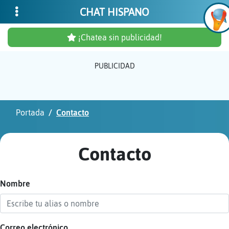
CHAT HISPANO
¡Chatea sin publicidad!
PUBLICIDAD
Inicia
sesió
Portada
Contacto
¡Chat
sin
Contacto
publi
Nombre
Crear
una
cuent
Correo electrónico