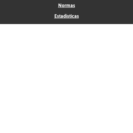
Normas
Estadísticas
Historias
Tu foro gratis
Contacto
Ayuda
Condiciones de uso
Privacidad
Política de cookies
Soporte
Anunciantes