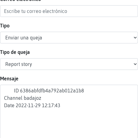
Tipo
Reser
alias
Tipo de queja
Actua
contr
Mensaje
Actua
IP
virtua