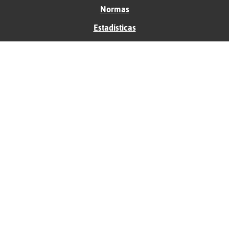
Normas
Estadísticas
Historias
Tu foro gratis
Contacto
Ayuda
Condiciones de uso
Privacidad
Política de cookies
Soporte
Anunciantes