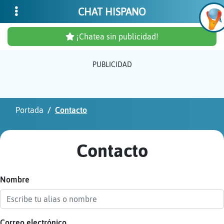
CHAT HISPANO
¡Chatea sin publicidad!
PUBLICIDAD
Inicia
sesió
Portada
Contacto
¡Chat
sin
Contacto
publi
Nombre
Crear
una
cuent
Correo electrónico