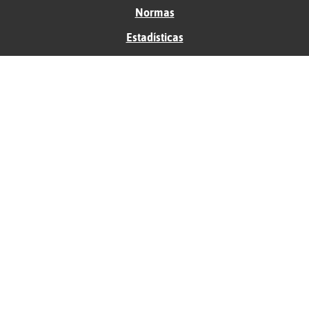
Normas
Estadísticas
Historias
Tu foro gratis
Contacto
Ayuda
Condiciones de uso
Privacidad
Política de cookies
Soporte
Anunciantes