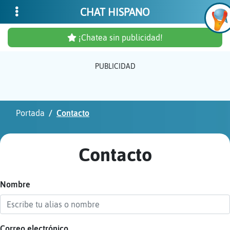
CHAT HISPANO
¡Chatea sin publicidad!
PUBLICIDAD
Inicia
sesió
Portada
Contacto
¡Chat
sin
Contacto
publi
Nombre
Crear
una
cuent
Correo electrónico