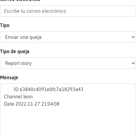
Tipo
Reser
alias
Tipo de queja
Actua
contr
Mensaje
Actua
IP
virtua