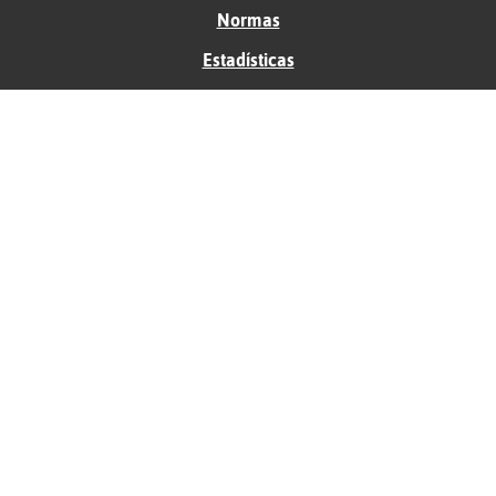
Normas
Estadísticas
Historias
Tu foro gratis
Contacto
Ayuda
Condiciones de uso
Privacidad
Política de cookies
Soporte
Anunciantes