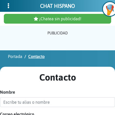
CHAT HISPANO
¡Chatea sin publicidad!
PUBLICIDAD
Inicia
sesió
Portada
Contacto
¡Chat
sin
Contacto
publi
Nombre
Crear
una
cuent
Correo electrónico