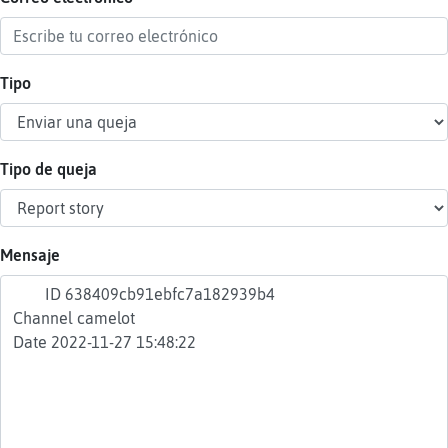
Tipo
Reser
alias
Tipo de queja
Actua
contr
Mensaje
Actua
IP
virtua