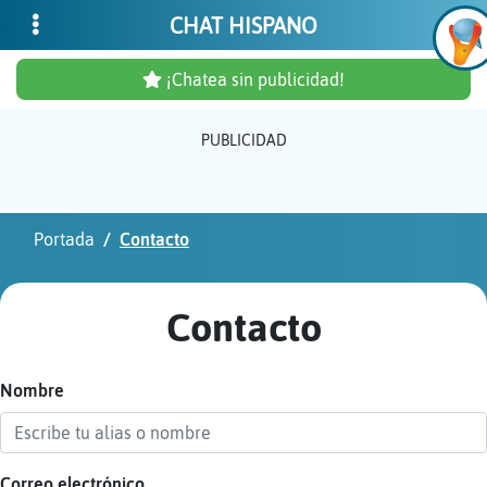
CHAT HISPANO
¡Chatea sin publicidad!
PUBLICIDAD
Inicia
sesió
Portada
Contacto
¡Chat
sin
Contacto
publi
Nombre
Crear
una
cuent
Correo electrónico