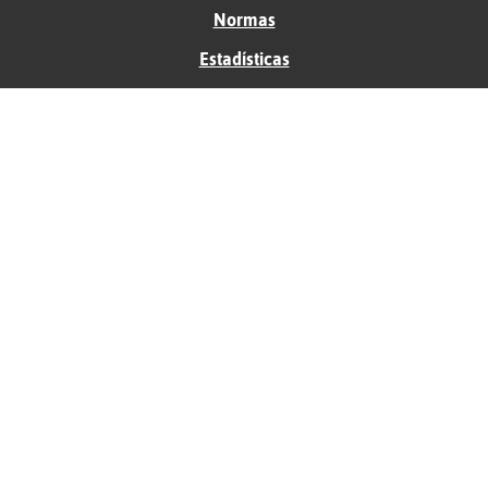
Normas
Estadísticas
Historias
Tu foro gratis
Contacto
Ayuda
Condiciones de uso
Privacidad
Política de cookies
Soporte
Anunciantes