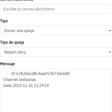
Tipo
Reser
alias
Tipo de queja
Actua
contr
Mensaje
Actua
IP
virtua