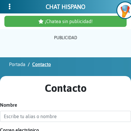
CHAT HISPANO
¡Chatea sin publicidad!
PUBLICIDAD
Inicia
sesió
Portada
Contacto
¡Chat
sin
Contacto
publi
Nombre
Crear
una
cuent
Correo electrónico