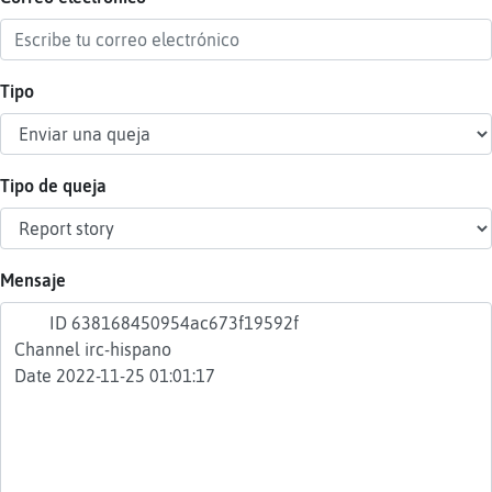
Tipo
Reser
alias
Tipo de queja
Actua
contr
Mensaje
Actua
IP
virtua