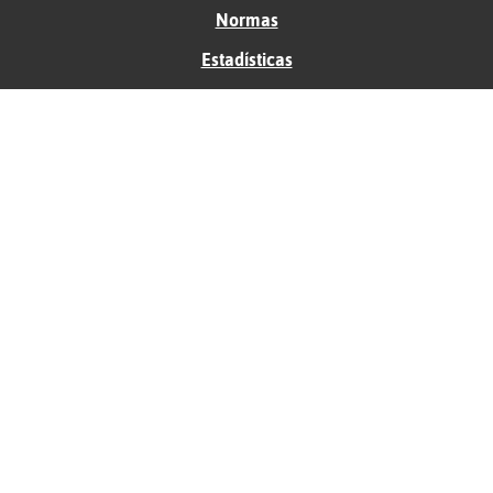
Normas
Estadísticas
Historias
Tu foro gratis
Contacto
Ayuda
Condiciones de uso
Privacidad
Política de cookies
Soporte
Anunciantes