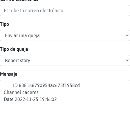
Tipo
Reser
alias
Tipo de queja
Actua
contr
Mensaje
Actua
IP
virtua