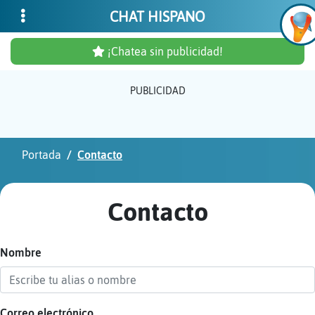
CHAT HISPANO
¡Chatea sin publicidad!
PUBLICIDAD
Inicia
sesió
Portada
Contacto
¡Chat
sin
Contacto
publi
Nombre
Crear
una
cuent
Correo electrónico