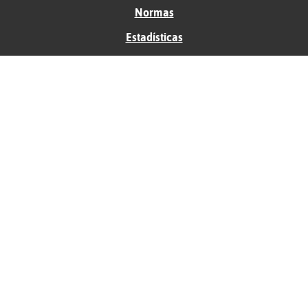
Normas
Estadísticas
Historias
Tu foro gratis
Contacto
Ayuda
Condiciones de uso
Privacidad
Política de cookies
Soporte
Anunciantes