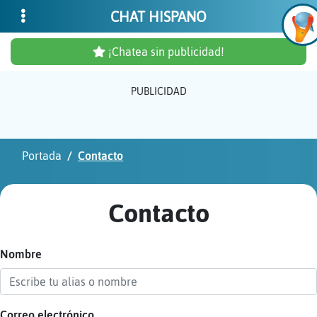
CHAT HISPANO
¡Chatea sin publicidad!
PUBLICIDAD
Inicia
sesió
Portada
Contacto
¡Chat
sin
Contacto
publi
Nombre
Crear
una
cuent
Correo electrónico