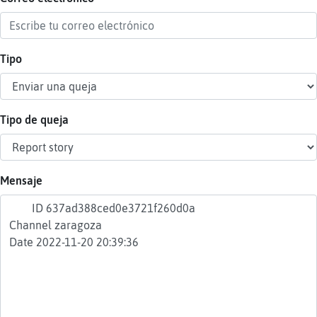
Tipo
Reser
alias
Tipo de queja
Actua
contr
Mensaje
Actua
IP
virtua