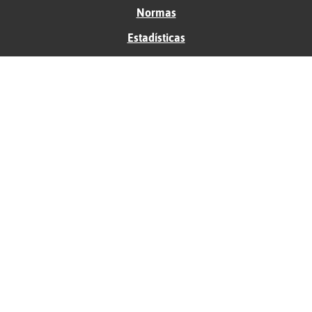
Normas
Estadísticas
Historias
Tu foro gratis
Contacto
Ayuda
Condiciones de uso
Privacidad
Política de cookies
Soporte
Anunciantes