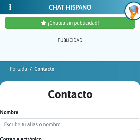
CHAT HISPANO
¡Chatea sin publicidad!
PUBLICIDAD
Inicia
sesió
Portada
Contacto
¡Chat
sin
Contacto
publi
Nombre
Crear
una
cuent
Correo electrónico