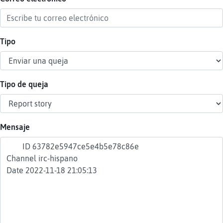
Tipo
Reser
alias
Tipo de queja
Actua
contr
Mensaje
Actua
IP
virtua