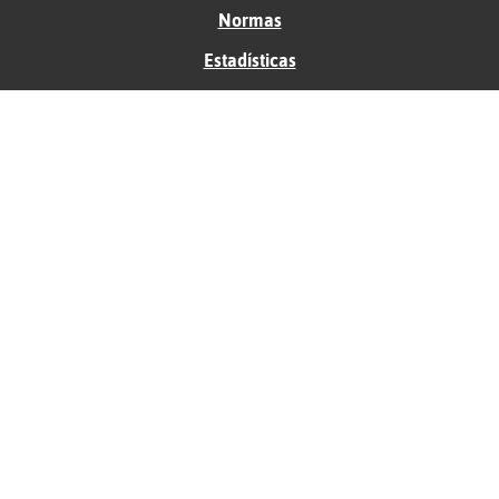
Normas
Estadísticas
Historias
Tu foro gratis
Contacto
Ayuda
Condiciones de uso
Privacidad
Política de cookies
Soporte
Anunciantes